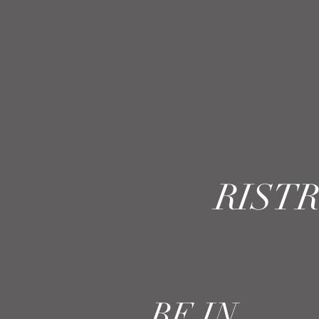
RIST
BE IN